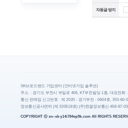
자동글 방지
SK브로드밴드 가입센터 (인터넷가입 솔루션)
주소 : 경기도 부천시 부일로 406, KT부천빌딩 1층, 대표전화 : 1800-
통신 판매업 신고번호 : 제 2020 - 경기부천 - 0604호, 353-60-0
정보통신공사면허 (제 320518호) (주)한결정보통신 458-87-03
COPYRIGHT ⓒ xn--sk-y14i784ep9k.com All RIGHTS RESER