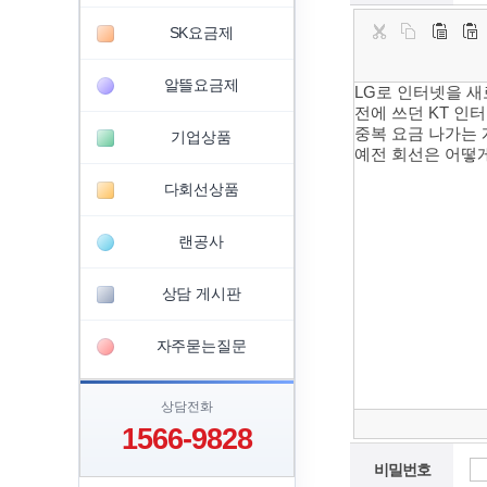
SK요금제
알뜰요금제
기업상품
다회선상품
랜공사
상담 게시판
자주묻는질문
상담전화
1566-9828
비밀번호