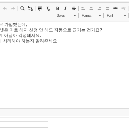
Styles
Format
Font