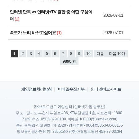
인터넷 단독 vs 인터넷+TV 결합 중 어떤 구성이
2026-07-01
더
(1)
속도가 느려 바꾸고싶어요
(1)
2026-07-01
1
2
3
4
5
6
7
8
9
10
다음
다음 10개
9890 건
개인정보처리방침
이메일수집거부
인터넷비교사이트
SK브로드밴드 가입센터 (인터넷가입 솔루션)
주소 : 경기도 부천시 부일로 406, KT부천빌딩 1층, 대표전화 : 1800-
7169, 팩스: 0502-329 0100, 이메일: KT100@Bizmeka.com,
통신 판매업 신고번호 : 제 2020 - 경기부천 - 0604호, 353-60-00155
정보통신공사면허 (제 320518호) (주)한결정보통신 458-87-03264