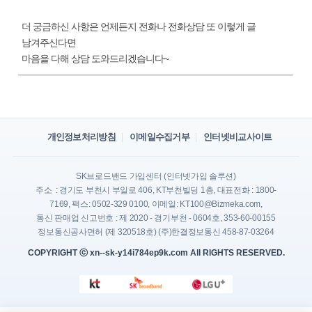
더 궁금하신 사항은 언제든지 전화나 전화상담 또 이렇게 글
남겨주신다면
마음을 다해 상담 도와드리겠습니다~
개인정보처리방침
이메일수집거부
인터넷비교사이트
SK브로드밴드 가입센터 (인터넷가입 솔루션)
주소 : 경기도 부천시 부일로 406, KT부천빌딩 1층, 대표전화 : 1800-
7169, 팩스: 0502-329 0100, 이메일: KT100@Bizmeka.com,
통신 판매업 신고번호 : 제 2020 - 경기부천 - 0604호, 353-60-00155
정보통신공사면허 (제 320518호) (주)한결정보통신 458-87-03264
COPYRIGHT ⓒ xn--sk-y14i784ep9k.com All RIGHTS RESERVED.