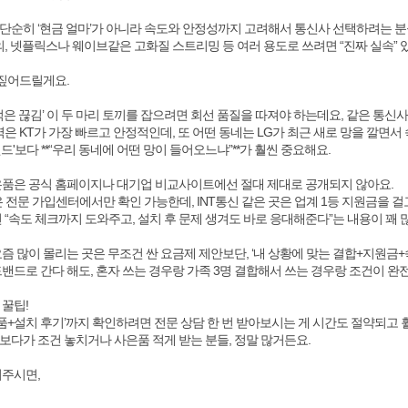
단순히 ‘현금 얼마’가 아니라 속도와 안정성까지 고려해서 통신사 선택하려는 분
의, 넷플릭스나 웨이브같은 고화질 스트리밍 등 여러 용도로 쓰려면 “진짜 실속”
 짚어드릴게요.
+ 적은 끊김’ 이 두 마리 토끼를 잡으려면 회선 품질을 따져야 하는데요, 같은 통신
역은 KT가 가장 빠르고 안정적인데, 또 어떤 동네는 LG가 최근 새로 망을 깔면서
드'보다 **“우리 동네에 어떤 망이 들어오느냐”**가 훨씬 중요해요.
은품은 공식 홈페이지나 대기업 비교사이트에선 절대 제대로 공개되지 않아요.
은 전문 가입센터에서만 확인 가능한데, INT통신 같은 곳은 업계 1등 지원금을 
 “속도 체크까지 도와주고, 설치 후 문제 생겨도 바로 응대해준다”는 내용이 꽤 
즘 많이 몰리는 곳은 무조건 싼 요금제 제안보단, ‘내 상황에 맞는 결합+지원금
드밴드로 간다 해도, 혼자 쓰는 경우랑 가족 3명 결합해서 쓰는 경우랑 조건이 완
 꿀팁!
은품+설치 후기’까지 확인하려면 전문 상담 한 번 받아보시는 게 시간도 절약되고
보다가 조건 놓치거나 사은품 적게 받는 분들, 정말 많거든요.
의주시면,