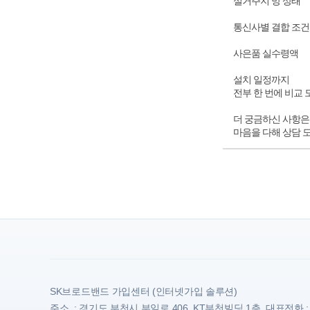
실거주지 망 상태
통신사별 결합 조건
사은품 실수령액
설치 일정까지
전부 한 번에 비교
더 궁금하신 사항은
마음을 다해 상담
SK브로드밴드 가입센터 (인터넷가입 솔루션)
주소 : 경기도 부천시 부일로 406, KT부천빌딩 1층, 대표전화 : 1800-