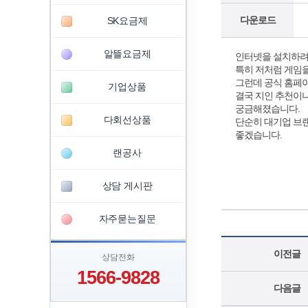
다운로드
SK요금제
알뜰요금제
인터넷을 설치하려고
특히 저처럼 게임을
그런데 공식 홈페이
기업상품
결국 지인 추천이나
궁금해졌습니다.
다회선상품
단순히 대기업 브랜
좋겠습니다.
랜공사
상담 게시판
자주묻는질문
이전글
상담전화
1566-9828
다음글